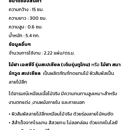
ขนาดของสินค้า
ความกว้าง : 15 ซม.
ความยาว : 300 ซม.
ความสูง : 0.6 ซม.
น้ำหนัก : 5.4 กก.
ข้อมูลอื่นๆ
จำนวนการใช้งาน : 2.22 แผ่น/ตร.ม.
ไม้ฝา เอสซีจี รุ่นสเปเชียล (เดิมรุ่นทูโทน)
หรือ
ไม้ฝา สมา
ร์ทวูด สเปเชียล
เป็นผลิตภัณฑ์ทดแทนไม้ ผิวสัมผัสเป็น
ลายไม้ลึก
ได้อารมณ์เหมือนเนื้อไม้จริง มีความทนทานสูงเหมาะสำหรับ
งานตกแต่ง ,งานผนังภายใน และภายนอก
• ผิวสัมผัสลายไม้ลึกเหมือนไม้จริง ด้วยร่องลายไม้คมชัด
• สีสำเร็จจากโรงงาน สีสวยทน ไม่ลอกล่อน ด้วยเทคโนโลยี