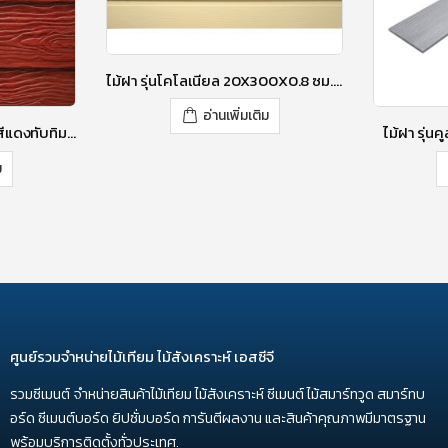
ไม้ฝา รุ่นโคโลเนียล 20X300X0.8 ซม. สีงาช้าง
อ่านเพิ่มเติม
ไม้ฝา รุ่นทูโทน (สเปเชียล) สีแดงทับทิม 15×300 (กว้าง 6 นิ้ว)
ไม้ฝา รุ่น
ม
ศูนย์รวมจำหน่ายไม้เทียม ไม้สังเคราะห์ เอสซีจี
รวมซีเมนต์ จำหน่ายสินค้าไม้เทียม ไม้สังเคราะห์ ซีเมนต์ ไม้สมาร์ทวูด สมาร์ทบ
อร์ด ซีเมนต์บอร์ด ยิปซั่มบอร์ด การันตีผลงาน และสินค้าคุณภาพมีมาตรฐาน
พร้อมบริการติดตั้งทั่วประเทศ.