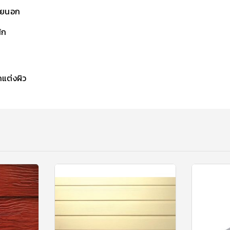
ายนอก
ัก
กแต่งผิว